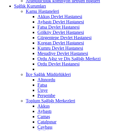
Arabuluculuk komisyon iletişim bilgileri
Sağlık Kurumları
Kamu Hastaneleri
Akkuş Devlet Hastanesi
Aybastı Devlet Hastanesi
Fatsa Devlet Hastanesi
Gölköy Devlet Hastanesi
Gürgentepe Devlet Hastanesi
Korgan Devlet Hastanesi
Kumru Devlet Hastanesi
Mesudiye Devlet Hastanesi
Ordu Ağız ve Diş Sağlığı Merkezi
Ordu Devlet Hastanesi
İlçe Sağlık Müdürlükleri
Altınordu
Fatsa
Ünye
Perşembe
Toplum Sağlığı Merkezleri
Akkuş
Aybastı
Çamaş
Çatalpınar
Çaybaşı