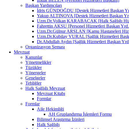
İmdat BELEN [Personel Hizmetleri Başkanı]
Başkan Yardımcıları
İdris GÜNDOĞDU [Destek Hizmetleri Başkan Yr
Yakup ALTINOVA [Destek Hizmetleri Başkan Yr
Uzm.Dr.Volkan KARABACAK [Halk Sağlığı Hizm
Fahrettin AKSU [Personel Hizmetleri Başkan Yrd.
Uzm.Dr.Gülnur ARSLAN [Kamu Hastaneleri Hizme
Uzm.Dr.Kubilay VURAL [Sağlık Hizmetleri Başk
Dr.Abdullah Aydın [Sağlık Hizmetleri Başkan Yrd
Organizasyon Şeması
Mevzuat
Kanunlar
Yönetmelikler
Tüzükler
Yönergeler
Genelgeler
Tebliğler
Halk Sağlığı Mevzuat
Mevzuat Kitabı
Formlar
Formlar
Aile Hekimliği
AH Gruplandırma İşlemleri Formu
Bilimsel Araştırma İzinleri
Halk Sağlığı