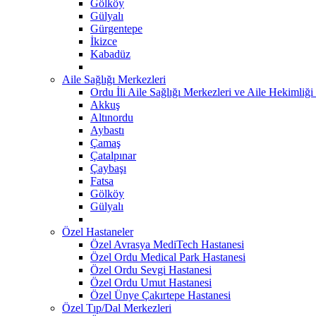
Gölköy
Gülyalı
Gürgentepe
İkizce
Kabadüz
Aile Sağlığı Merkezleri
Ordu İli Aile Sağlığı Merkezleri ve Aile Hekimliği 
Akkuş
Altınordu
Aybastı
Çamaş
Çatalpınar
Çaybaşı
Fatsa
Gölköy
Gülyalı
Özel Hastaneler
Özel Avrasya MediTech Hastanesi
Özel Ordu Medical Park Hastanesi
Özel Ordu Sevgi Hastanesi
Özel Ordu Umut Hastanesi
Özel Ünye Çakırtepe Hastanesi
Özel Tıp/Dal Merkezleri