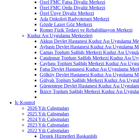
Özel FMC Fatsa Diyaliz Merkezi
Özel FMC Ordu Diyaliz Merkezi
Özel Ünye Diyaliz Merkezi
Ada Onkoloji Radyoterapi Merkezi
Gözde Lazer Göz Merkezi
Romer Fizik Tedavi ve Rehabilitasyon Merkezi
Kuduz Aşı Uygulama Merkezleri
Akkuş Devlet Hastanesi Kuduz Aşı Uygulama Me
Aybastı Devlet Hastanesi Kuduz Aşı Uygulama M
Çamaş Toplum Sağlığı Merkezi Kuduz Aşı Uygul
Çatalpınar Toplum Sağlığı Merkezi Kuduz Aşı U
Çaybaşı Toplum Sağlığı Merkezi Kuduz Aşı Uyg
Fatsa Devlet Hastanesi Kuduz Aşı Uygulama Mer
Gölköy Devlet Hastanesi Kuduz Aşı Uygulama M
Gülyalı Toplum Sağlığı Merkezi Kuduz Aşı Uygu
Gürgentepe Devlet Hastanesi Kuduz Aşı Uygulam
İkizce Toplum Sağlığı Merkezi Kuduz Aşı Uygul
İç Kontrol
2026 Yılı Çalışmaları
2025 Yılı Çalışmaları
2024 Yılı Çalışmaları
2023 Yılı Çalışmaları
2022 Yılı Çalışmaları
Destek Hizmetleri Başkanlığı