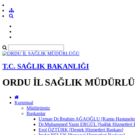
T.C. SAĞLIK BAKANLIĞI
ORDU İL SAĞLIK MÜDÜRL
Kurumsal
Müdürümüz
Başkanlar
Uzman Dr.İbrahim AĞAOĞLU [Kamu Hastaneleri 
Dr.Muhammed Yasin ERGÜL [Sağlık Hizmetleri 
Erol ÖZTÜRK [Destek Hizmetleri Başkanı]