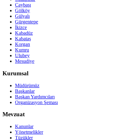
Çaybaşı
Gölköy
Gülyalı
Gürgentepe
İkizce
Kabadüz
Kabataş
Korgan
Kumru
Ulubey
Mesudiye
Kurumsal
Müdürümüz
Başkanlar
Başkan Yardımcıları
Organizasyon Şeması
Mevzuat
Kanunlar
Yönetmelikler
Tüzükler