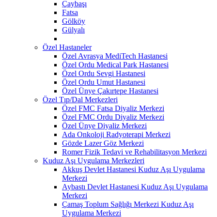
Çaybaşı
Fatsa
Gölköy
Gülyalı
Özel Hastaneler
Özel Avrasya MediTech Hastanesi
Özel Ordu Medical Park Hastanesi
Özel Ordu Sevgi Hastanesi
Özel Ordu Umut Hastanesi
Özel Ünye Çakırtepe Hastanesi
Özel Tıp/Dal Merkezleri
Özel FMC Fatsa Diyaliz Merkezi
Özel FMC Ordu Diyaliz Merkezi
Özel Ünye Diyaliz Merkezi
Ada Onkoloji Radyoterapi Merkezi
Gözde Lazer Göz Merkezi
Romer Fizik Tedavi ve Rehabilitasyon Merkezi
Kuduz Aşı Uygulama Merkezleri
Akkuş Devlet Hastanesi Kuduz Aşı Uygulama
Merkezi
Aybastı Devlet Hastanesi Kuduz Aşı Uygulama
Merkezi
Çamaş Toplum Sağlığı Merkezi Kuduz Aşı
Uygulama Merkezi