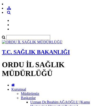
T.C. SAĞLIK BAKANLIĞI
ORDU İL SAĞLIK
MÜDÜRLÜĞÜ
Kurumsal
Müdürümüz
Başkanlar
Uzman Dr.İbrahim AĞAOĞLU [Kamu