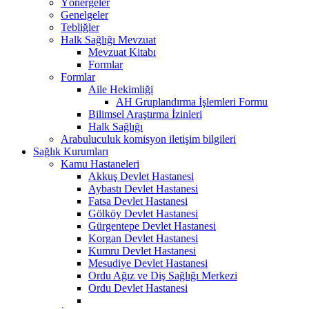
Yönergeler
Genelgeler
Tebliğler
Halk Sağlığı Mevzuat
Mevzuat Kitabı
Formlar
Formlar
Aile Hekimliği
AH Gruplandırma İşlemleri Formu
Bilimsel Araştırma İzinleri
Halk Sağlığı
Arabuluculuk komisyon iletişim bilgileri
Sağlık Kurumları
Kamu Hastaneleri
Akkuş Devlet Hastanesi
Aybastı Devlet Hastanesi
Fatsa Devlet Hastanesi
Gölköy Devlet Hastanesi
Gürgentepe Devlet Hastanesi
Korgan Devlet Hastanesi
Kumru Devlet Hastanesi
Mesudiye Devlet Hastanesi
Ordu Ağız ve Diş Sağlığı Merkezi
Ordu Devlet Hastanesi