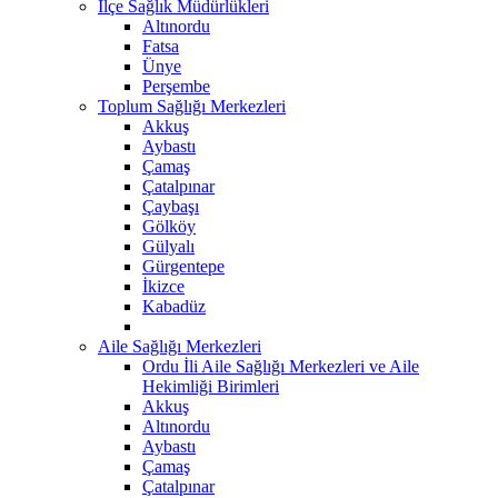
İlçe Sağlık Müdürlükleri
Altınordu
Fatsa
Ünye
Perşembe
Toplum Sağlığı Merkezleri
Akkuş
Aybastı
Çamaş
Çatalpınar
Çaybaşı
Gölköy
Gülyalı
Gürgentepe
İkizce
Kabadüz
Aile Sağlığı Merkezleri
Ordu İli Aile Sağlığı Merkezleri ve Aile
Hekimliği Birimleri
Akkuş
Altınordu
Aybastı
Çamaş
Çatalpınar