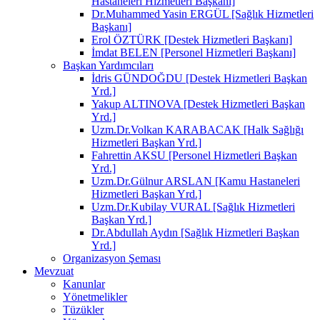
Hastaneleri Hizmetleri Başkanı]
Dr.Muhammed Yasin ERGÜL [Sağlık Hizmetleri
Başkanı]
Erol ÖZTÜRK [Destek Hizmetleri Başkanı]
İmdat BELEN [Personel Hizmetleri Başkanı]
Başkan Yardımcıları
İdris GÜNDOĞDU [Destek Hizmetleri Başkan
Yrd.]
Yakup ALTINOVA [Destek Hizmetleri Başkan
Yrd.]
Uzm.Dr.Volkan KARABACAK [Halk Sağlığı
Hizmetleri Başkan Yrd.]
Fahrettin AKSU [Personel Hizmetleri Başkan
Yrd.]
Uzm.Dr.Gülnur ARSLAN [Kamu Hastaneleri
Hizmetleri Başkan Yrd.]
Uzm.Dr.Kubilay VURAL [Sağlık Hizmetleri
Başkan Yrd.]
Dr.Abdullah Aydın [Sağlık Hizmetleri Başkan
Yrd.]
Organizasyon Şeması
Mevzuat
Kanunlar
Yönetmelikler
Tüzükler