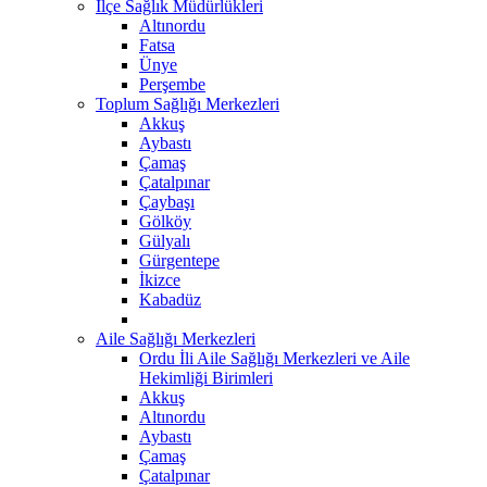
İlçe Sağlık Müdürlükleri
Altınordu
Fatsa
Ünye
Perşembe
Toplum Sağlığı Merkezleri
Akkuş
Aybastı
Çamaş
Çatalpınar
Çaybaşı
Gölköy
Gülyalı
Gürgentepe
İkizce
Kabadüz
Aile Sağlığı Merkezleri
Ordu İli Aile Sağlığı Merkezleri ve Aile
Hekimliği Birimleri
Akkuş
Altınordu
Aybastı
Çamaş
Çatalpınar