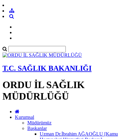
T.C. SAĞLIK BAKANLIĞI
ORDU İL SAĞLIK
MÜDÜRLÜĞÜ
Kurumsal
Müdürümüz
Başkanlar
Uzman Dr.İbrahim AĞAOĞLU [Kamu