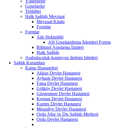
Yönergeler
Genelgeler
Tebliğler
Halk Sağlığı Mevzuat
Mevzuat Kitabı
Formlar
Formlar
Aile Hekimliği
AH Gruplandırma İşlemleri Formu
Bilimsel Araştırma İzinleri
Halk Sağlığı
Arabuluculuk komisyon iletişim bilgileri
Sağlık Kurumları
Kamu Hastaneleri
Akkuş Devlet Hastanesi
Aybastı Devlet Hastanesi
Fatsa Devlet Hastanesi
Gölköy Devlet Hastanesi
Gürgentepe Devlet Hastanesi
Korgan Devlet Hastanesi
Kumru Devlet Hastanesi
Mesudiye Devlet Hastanesi
Ordu Ağız ve Diş Sağlığı Merkezi
Ordu Devlet Hastanesi