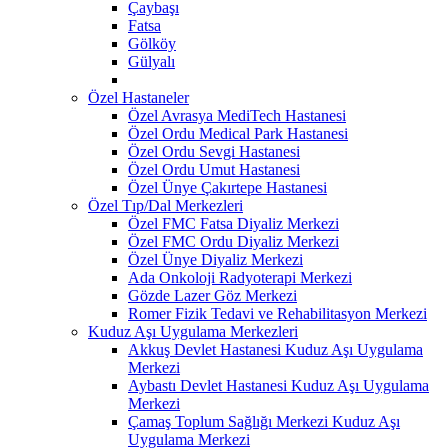
Çaybaşı
Fatsa
Gölköy
Gülyalı
Özel Hastaneler
Özel Avrasya MediTech Hastanesi
Özel Ordu Medical Park Hastanesi
Özel Ordu Sevgi Hastanesi
Özel Ordu Umut Hastanesi
Özel Ünye Çakırtepe Hastanesi
Özel Tıp/Dal Merkezleri
Özel FMC Fatsa Diyaliz Merkezi
Özel FMC Ordu Diyaliz Merkezi
Özel Ünye Diyaliz Merkezi
Ada Onkoloji Radyoterapi Merkezi
Gözde Lazer Göz Merkezi
Romer Fizik Tedavi ve Rehabilitasyon Merkezi
Kuduz Aşı Uygulama Merkezleri
Akkuş Devlet Hastanesi Kuduz Aşı Uygulama
Merkezi
Aybastı Devlet Hastanesi Kuduz Aşı Uygulama
Merkezi
Çamaş Toplum Sağlığı Merkezi Kuduz Aşı
Uygulama Merkezi