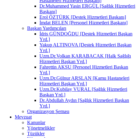
Hastaneleri Hizmetleri Başkanı]
Dr.Muhammed Yasin ERGÜL [Sağlık Hizmetleri
Başkanı]
Erol ÖZTÜRK [Destek Hizmetleri Başkanı]
İmdat BELEN [Personel Hizmetleri Başkanı]
Başkan Yardımcıları
İdris GÜNDOĞDU [Destek Hizmetleri Başkan
Yrd.]
Yakup ALTINOVA [Destek Hizmetleri Başkan
Yrd.]
Uzm.Dr.Volkan KARABACAK [Halk Sağlığı
Hizmetleri Başkan Yrd.]
Fahrettin AKSU [Personel Hizmetleri Başkan
Yrd.]
Uzm.Dr.Gülnur ARSLAN [Kamu Hastaneleri
Hizmetleri Başkan Yrd.]
Uzm.Dr.Kubilay VURAL [Sağlık Hizmetleri
Başkan Yrd.]
Dr.Abdullah Aydın [Sağlık Hizmetleri Başkan
Yrd.]
Organizasyon Şeması
Mevzuat
Kanunlar
Yönetmelikler
Tüzükler