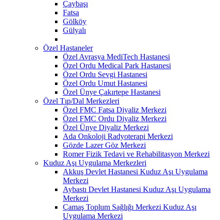
Çaybaşı
Fatsa
Gölköy
Gülyalı
Özel Hastaneler
Özel Avrasya MediTech Hastanesi
Özel Ordu Medical Park Hastanesi
Özel Ordu Sevgi Hastanesi
Özel Ordu Umut Hastanesi
Özel Ünye Çakırtepe Hastanesi
Özel Tıp/Dal Merkezleri
Özel FMC Fatsa Diyaliz Merkezi
Özel FMC Ordu Diyaliz Merkezi
Özel Ünye Diyaliz Merkezi
Ada Onkoloji Radyoterapi Merkezi
Gözde Lazer Göz Merkezi
Romer Fizik Tedavi ve Rehabilitasyon Merkezi
Kuduz Aşı Uygulama Merkezleri
Akkuş Devlet Hastanesi Kuduz Aşı Uygulama
Merkezi
Aybastı Devlet Hastanesi Kuduz Aşı Uygulama
Merkezi
Çamaş Toplum Sağlığı Merkezi Kuduz Aşı
Uygulama Merkezi