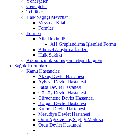
Yönergeler
Genelgeler
Tebliğler
Halk Sağlığı Mevzuat
Mevzuat Kitabı
Formlar
Formlar
Aile Hekimliği
AH Gruplandırma İşlemleri Formu
Bilimsel Araştırma İzinleri
Halk Sağlığı
Arabuluculuk komisyon iletişim bilgileri
Sağlık Kurumları
Kamu Hastaneleri
Akkuş Devlet Hastanesi
Aybastı Devlet Hastanesi
Fatsa Devlet Hastanesi
Gölköy Devlet Hastanesi
Gürgentepe Devlet Hastanesi
Korgan Devlet Hastanesi
Kumru Devlet Hastanesi
Mesudiye Devlet Hastanesi
Ordu Ağız ve Diş Sağlığı Merkezi
Ordu Devlet Hastanesi