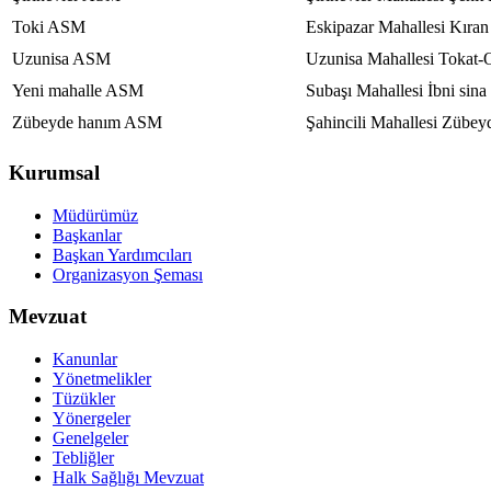
Toki ASM
Eskipazar Mahallesi Kıra
Uzunisa ASM
Uzunisa Mahallesi Tokat
Yeni mahalle ASM
Subaşı Mahallesi İbni sin
Zübeyde hanım ASM
Şahincili Mahallesi Züb
Kurumsal
Müdürümüz
Başkanlar
Başkan Yardımcıları
Organizasyon Şeması
Mevzuat
Kanunlar
Yönetmelikler
Tüzükler
Yönergeler
Genelgeler
Tebliğler
Halk Sağlığı Mevzuat