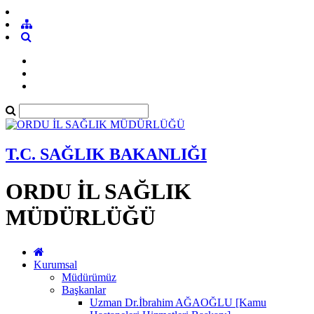
T.C. SAĞLIK BAKANLIĞI
ORDU İL SAĞLIK
MÜDÜRLÜĞÜ
Kurumsal
Müdürümüz
Başkanlar
Uzman Dr.İbrahim AĞAOĞLU [Kamu