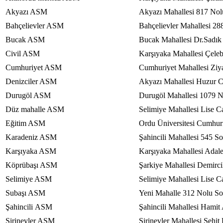
Akyazı ASM
Akyazı Mahallesi 817 No
Bahçelievler ASM
Bahçelievler Mahallesi 2
Bucak ASM
Bucak Mahallesi Dr.Sadı
Civil ASM
Karşıyaka Mahallesi Çele
Cumhuriyet ASM
Cumhuriyet Mahallesi Zi
Denizciler ASM
Akyazı Mahallesi Huzur 
Durugöl ASM
Durugöl Mahallesi 1079 
Düz mahalle ASM
Selimiye Mahallesi Lise C
Eğitim ASM
Ordu Üniversitesi Cumhuri
Karadeniz ASM
Şahincili Mahallesi 545 
Karşıyaka ASM
Karşıyaka Mahallesi Adal
Köprübaşı ASM
Şarkiye Mahallesi Demirc
Selimiye ASM
Selimiye Mahallesi Lise C
Subaşı ASM
Yeni Mahalle 312 Nolu So
Şahincili ASM
Şahincili Mahallesi Hami
Şirinevler ASM
Şirinevler Mahallesi Şehi