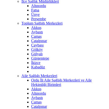
İlçe Sağlık Müdürlükleri
Altınordu
Fatsa
Ünye
Perşembe
Toplum Sağlığı Merkezleri
Akkuş
Aybastı
Çamaş
Çatalpınar
Çaybaşı
Gölköy
Gülyalı
Gürgentepe
İkizce
Kabadüz
Aile Sağlığı Merkezleri
Ordu İli Aile Sağlığı Merkezleri ve Aile
Hekimliği Birimleri
Akkuş
Altınordu
Aybastı
Çamaş
Çatalpınar