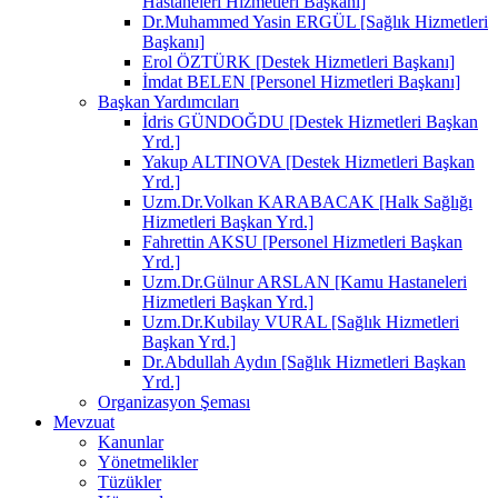
Hastaneleri Hizmetleri Başkanı]
Dr.Muhammed Yasin ERGÜL [Sağlık Hizmetleri
Başkanı]
Erol ÖZTÜRK [Destek Hizmetleri Başkanı]
İmdat BELEN [Personel Hizmetleri Başkanı]
Başkan Yardımcıları
İdris GÜNDOĞDU [Destek Hizmetleri Başkan
Yrd.]
Yakup ALTINOVA [Destek Hizmetleri Başkan
Yrd.]
Uzm.Dr.Volkan KARABACAK [Halk Sağlığı
Hizmetleri Başkan Yrd.]
Fahrettin AKSU [Personel Hizmetleri Başkan
Yrd.]
Uzm.Dr.Gülnur ARSLAN [Kamu Hastaneleri
Hizmetleri Başkan Yrd.]
Uzm.Dr.Kubilay VURAL [Sağlık Hizmetleri
Başkan Yrd.]
Dr.Abdullah Aydın [Sağlık Hizmetleri Başkan
Yrd.]
Organizasyon Şeması
Mevzuat
Kanunlar
Yönetmelikler
Tüzükler