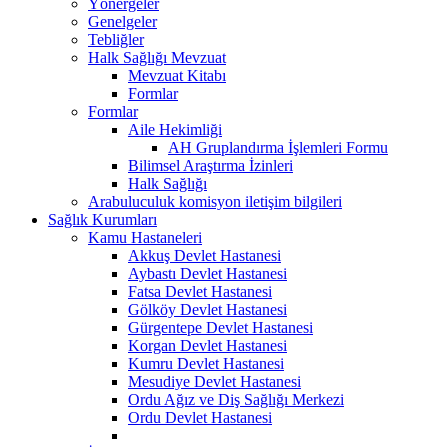
Yönergeler
Genelgeler
Tebliğler
Halk Sağlığı Mevzuat
Mevzuat Kitabı
Formlar
Formlar
Aile Hekimliği
AH Gruplandırma İşlemleri Formu
Bilimsel Araştırma İzinleri
Halk Sağlığı
Arabuluculuk komisyon iletişim bilgileri
Sağlık Kurumları
Kamu Hastaneleri
Akkuş Devlet Hastanesi
Aybastı Devlet Hastanesi
Fatsa Devlet Hastanesi
Gölköy Devlet Hastanesi
Gürgentepe Devlet Hastanesi
Korgan Devlet Hastanesi
Kumru Devlet Hastanesi
Mesudiye Devlet Hastanesi
Ordu Ağız ve Diş Sağlığı Merkezi
Ordu Devlet Hastanesi