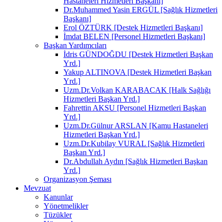
Hastaneleri Hizmetleri Başkanı]
Dr.Muhammed Yasin ERGÜL [Sağlık Hizmetleri
Başkanı]
Erol ÖZTÜRK [Destek Hizmetleri Başkanı]
İmdat BELEN [Personel Hizmetleri Başkanı]
Başkan Yardımcıları
İdris GÜNDOĞDU [Destek Hizmetleri Başkan
Yrd.]
Yakup ALTINOVA [Destek Hizmetleri Başkan
Yrd.]
Uzm.Dr.Volkan KARABACAK [Halk Sağlığı
Hizmetleri Başkan Yrd.]
Fahrettin AKSU [Personel Hizmetleri Başkan
Yrd.]
Uzm.Dr.Gülnur ARSLAN [Kamu Hastaneleri
Hizmetleri Başkan Yrd.]
Uzm.Dr.Kubilay VURAL [Sağlık Hizmetleri
Başkan Yrd.]
Dr.Abdullah Aydın [Sağlık Hizmetleri Başkan
Yrd.]
Organizasyon Şeması
Mevzuat
Kanunlar
Yönetmelikler
Tüzükler