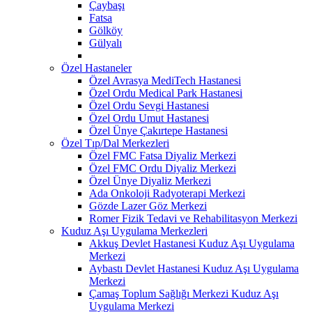
Çaybaşı
Fatsa
Gölköy
Gülyalı
Özel Hastaneler
Özel Avrasya MediTech Hastanesi
Özel Ordu Medical Park Hastanesi
Özel Ordu Sevgi Hastanesi
Özel Ordu Umut Hastanesi
Özel Ünye Çakırtepe Hastanesi
Özel Tıp/Dal Merkezleri
Özel FMC Fatsa Diyaliz Merkezi
Özel FMC Ordu Diyaliz Merkezi
Özel Ünye Diyaliz Merkezi
Ada Onkoloji Radyoterapi Merkezi
Gözde Lazer Göz Merkezi
Romer Fizik Tedavi ve Rehabilitasyon Merkezi
Kuduz Aşı Uygulama Merkezleri
Akkuş Devlet Hastanesi Kuduz Aşı Uygulama
Merkezi
Aybastı Devlet Hastanesi Kuduz Aşı Uygulama
Merkezi
Çamaş Toplum Sağlığı Merkezi Kuduz Aşı
Uygulama Merkezi