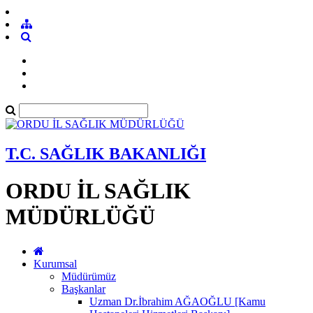
T.C. SAĞLIK BAKANLIĞI
ORDU İL SAĞLIK
MÜDÜRLÜĞÜ
Kurumsal
Müdürümüz
Başkanlar
Uzman Dr.İbrahim AĞAOĞLU [Kamu