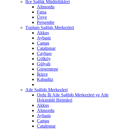
İlçe Sağlık Müdürlükleri
Altınordu
Fatsa
Ünye
Perşembe
Toplum Sağlığı Merkezleri
Akkuş
Aybastı
Çamaş
Çatalpınar
Çaybaşı
Gölköy
Gülyalı
Gürgentepe
İkizce
Kabadüz
Aile Sağlığı Merkezleri
Ordu İli Aile Sağlığı Merkezleri ve Aile
Hekimliği Birimleri
Akkuş
Altınordu
Aybastı
Çamaş
Çatalpınar