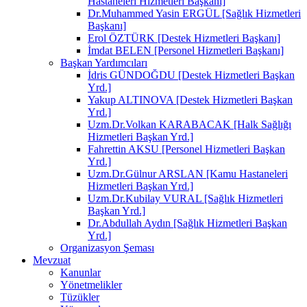
Hastaneleri Hizmetleri Başkanı]
Dr.Muhammed Yasin ERGÜL [Sağlık Hizmetleri
Başkanı]
Erol ÖZTÜRK [Destek Hizmetleri Başkanı]
İmdat BELEN [Personel Hizmetleri Başkanı]
Başkan Yardımcıları
İdris GÜNDOĞDU [Destek Hizmetleri Başkan
Yrd.]
Yakup ALTINOVA [Destek Hizmetleri Başkan
Yrd.]
Uzm.Dr.Volkan KARABACAK [Halk Sağlığı
Hizmetleri Başkan Yrd.]
Fahrettin AKSU [Personel Hizmetleri Başkan
Yrd.]
Uzm.Dr.Gülnur ARSLAN [Kamu Hastaneleri
Hizmetleri Başkan Yrd.]
Uzm.Dr.Kubilay VURAL [Sağlık Hizmetleri
Başkan Yrd.]
Dr.Abdullah Aydın [Sağlık Hizmetleri Başkan
Yrd.]
Organizasyon Şeması
Mevzuat
Kanunlar
Yönetmelikler
Tüzükler