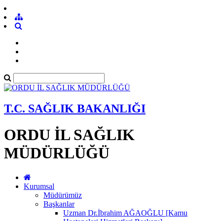
T.C. SAĞLIK BAKANLIĞI
ORDU İL SAĞLIK
MÜDÜRLÜĞÜ
Kurumsal
Müdürümüz
Başkanlar
Uzman Dr.İbrahim AĞAOĞLU [Kamu