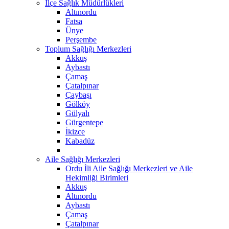
İlçe Sağlık Müdürlükleri
Altınordu
Fatsa
Ünye
Perşembe
Toplum Sağlığı Merkezleri
Akkuş
Aybastı
Çamaş
Çatalpınar
Çaybaşı
Gölköy
Gülyalı
Gürgentepe
İkizce
Kabadüz
Aile Sağlığı Merkezleri
Ordu İli Aile Sağlığı Merkezleri ve Aile
Hekimliği Birimleri
Akkuş
Altınordu
Aybastı
Çamaş
Çatalpınar