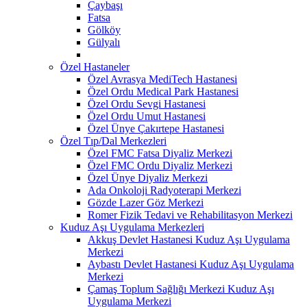
Çaybaşı
Fatsa
Gölköy
Gülyalı
Özel Hastaneler
Özel Avrasya MediTech Hastanesi
Özel Ordu Medical Park Hastanesi
Özel Ordu Sevgi Hastanesi
Özel Ordu Umut Hastanesi
Özel Ünye Çakırtepe Hastanesi
Özel Tıp/Dal Merkezleri
Özel FMC Fatsa Diyaliz Merkezi
Özel FMC Ordu Diyaliz Merkezi
Özel Ünye Diyaliz Merkezi
Ada Onkoloji Radyoterapi Merkezi
Gözde Lazer Göz Merkezi
Romer Fizik Tedavi ve Rehabilitasyon Merkezi
Kuduz Aşı Uygulama Merkezleri
Akkuş Devlet Hastanesi Kuduz Aşı Uygulama
Merkezi
Aybastı Devlet Hastanesi Kuduz Aşı Uygulama
Merkezi
Çamaş Toplum Sağlığı Merkezi Kuduz Aşı
Uygulama Merkezi