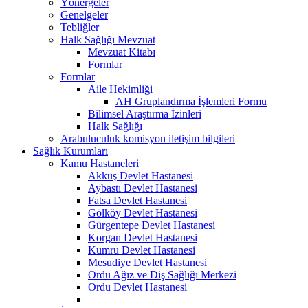
Yönergeler
Genelgeler
Tebliğler
Halk Sağlığı Mevzuat
Mevzuat Kitabı
Formlar
Formlar
Aile Hekimliği
AH Gruplandırma İşlemleri Formu
Bilimsel Araştırma İzinleri
Halk Sağlığı
Arabuluculuk komisyon iletişim bilgileri
Sağlık Kurumları
Kamu Hastaneleri
Akkuş Devlet Hastanesi
Aybastı Devlet Hastanesi
Fatsa Devlet Hastanesi
Gölköy Devlet Hastanesi
Gürgentepe Devlet Hastanesi
Korgan Devlet Hastanesi
Kumru Devlet Hastanesi
Mesudiye Devlet Hastanesi
Ordu Ağız ve Diş Sağlığı Merkezi
Ordu Devlet Hastanesi