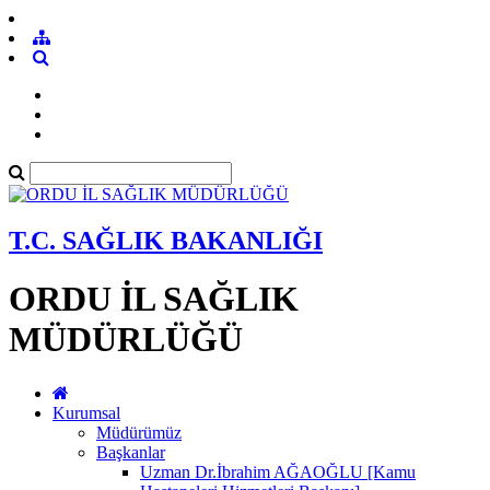
T.C. SAĞLIK BAKANLIĞI
ORDU İL SAĞLIK
MÜDÜRLÜĞÜ
Kurumsal
Müdürümüz
Başkanlar
Uzman Dr.İbrahim AĞAOĞLU [Kamu