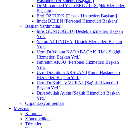
Hastaneleri Hizmetleri Başkanı]
Dr.Muhammed Yasin ERGÜL [Sağlık Hizmetleri
Başkanı]
Erol ÖZTÜRK [Destek Hizmetleri Başkanı]
İmdat BELEN [Personel Hizmetleri Başkanı]
Başkan Yardımcıları
İdris GÜNDOĞDU [Destek Hizmetleri Başkan
Yrd.]
Yakup ALTINOVA [Destek Hizmetleri Başkan
Yrd.]
Uzm.Dr.Volkan KARABACAK [Halk Sağlığı
Hizmetleri Başkan Yrd.]
Fahrettin AKSU [Personel Hizmetleri Başkan
Yrd.]
Uzm.Dr.Gülnur ARSLAN [Kamu Hastaneleri
Hizmetleri Başkan Yrd.]
Uzm.Dr.Kubilay VURAL [Sağlık Hizmetleri
Başkan Yrd.]
Dr.Abdullah Aydın [Sağlık Hizmetleri Başkan
Yrd.]
Organizasyon Şeması
Mevzuat
Kanunlar
Yönetmelikler
Tüzükler