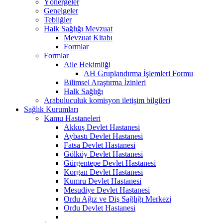
Yönergeler
Genelgeler
Tebliğler
Halk Sağlığı Mevzuat
Mevzuat Kitabı
Formlar
Formlar
Aile Hekimliği
AH Gruplandırma İşlemleri Formu
Bilimsel Araştırma İzinleri
Halk Sağlığı
Arabuluculuk komisyon iletişim bilgileri
Sağlık Kurumları
Kamu Hastaneleri
Akkuş Devlet Hastanesi
Aybastı Devlet Hastanesi
Fatsa Devlet Hastanesi
Gölköy Devlet Hastanesi
Gürgentepe Devlet Hastanesi
Korgan Devlet Hastanesi
Kumru Devlet Hastanesi
Mesudiye Devlet Hastanesi
Ordu Ağız ve Diş Sağlığı Merkezi
Ordu Devlet Hastanesi