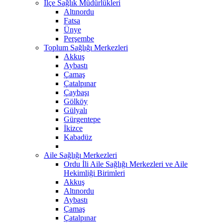
İlçe Sağlık Müdürlükleri
Altınordu
Fatsa
Ünye
Perşembe
Toplum Sağlığı Merkezleri
Akkuş
Aybastı
Çamaş
Çatalpınar
Çaybaşı
Gölköy
Gülyalı
Gürgentepe
İkizce
Kabadüz
Aile Sağlığı Merkezleri
Ordu İli Aile Sağlığı Merkezleri ve Aile
Hekimliği Birimleri
Akkuş
Altınordu
Aybastı
Çamaş
Çatalpınar