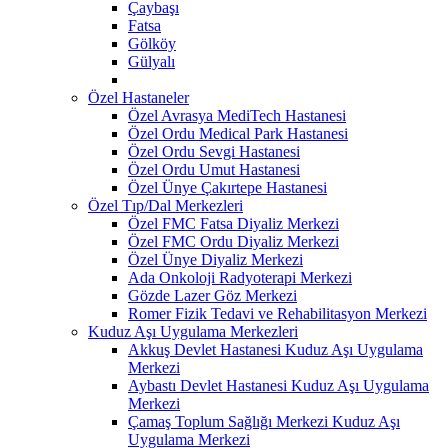
Çaybaşı
Fatsa
Gölköy
Gülyalı
Özel Hastaneler
Özel Avrasya MediTech Hastanesi
Özel Ordu Medical Park Hastanesi
Özel Ordu Sevgi Hastanesi
Özel Ordu Umut Hastanesi
Özel Ünye Çakırtepe Hastanesi
Özel Tıp/Dal Merkezleri
Özel FMC Fatsa Diyaliz Merkezi
Özel FMC Ordu Diyaliz Merkezi
Özel Ünye Diyaliz Merkezi
Ada Onkoloji Radyoterapi Merkezi
Gözde Lazer Göz Merkezi
Romer Fizik Tedavi ve Rehabilitasyon Merkezi
Kuduz Aşı Uygulama Merkezleri
Akkuş Devlet Hastanesi Kuduz Aşı Uygulama
Merkezi
Aybastı Devlet Hastanesi Kuduz Aşı Uygulama
Merkezi
Çamaş Toplum Sağlığı Merkezi Kuduz Aşı
Uygulama Merkezi